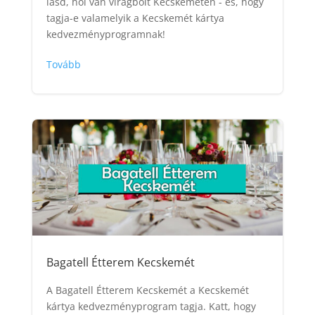
lásd, hol van virágbolt Kecskeméten - és, hogy
tagja-e valamelyik a Kecskemét kártya
kedvezményprogramnak!
Tovább
Bagatell Étterem Kecskemét
A Bagatell Étterem Kecskemét a Kecskemét
kártya kedvezményprogram tagja. Katt, hogy