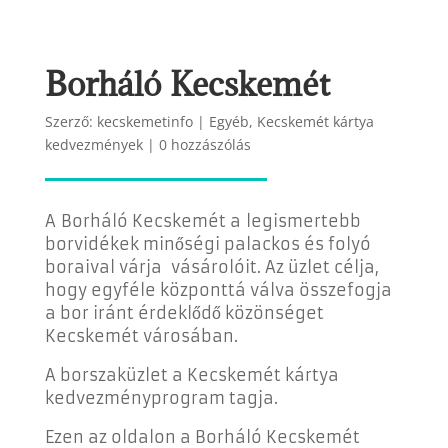
Borháló Kecskemét
Szerző:
kecskemetinfo
|
Egyéb
,
Kecskemét kártya
kedvezmények
|
0 hozzászólás
A Borháló Kecskemét a legismertebb
borvidékek minőségi palackos és folyó
boraival várja vásárolóit. Az üzlet célja,
hogy egyféle központtá válva összefogja
a bor iránt érdeklődő közönséget
Kecskemét városában.
A borszaküzlet a Kecskemét kártya
kedvezményprogram tagja.
Ezen az oldalon a Borháló Kecskemét