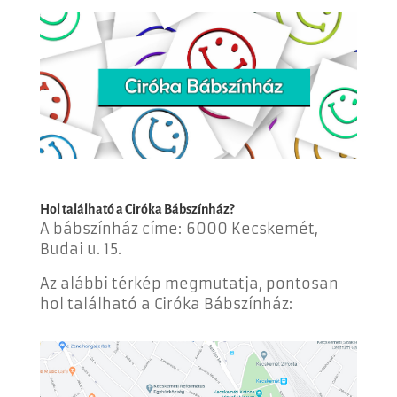
Hol található a
Ciróka Bábszínház
?
A bábszínház címe:
6000 Kecskemét,
Budai u. 15.
Az alábbi térkép megmutatja, pontosan
hol található a
Ciróka Bábszínház
: