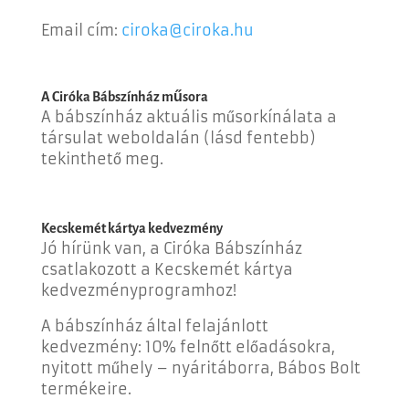
Email cím:
ciroka@ciroka.hu
A Ciróka Bábszínház műsora
A bábszínház aktuális műsorkínálata a
társulat weboldalán (lásd fentebb)
tekinthető meg.
Kecskemét kártya kedvezmény
Jó hírünk van, a Ciróka Bábszínház
csatlakozott a Kecskemét kártya
kedvezményprogramhoz!
A bábszínház által felajánlott
kedvezmény: 10% felnőtt előadásokra,
nyitott műhely – nyáritáborra, Bábos Bolt
termékeire.