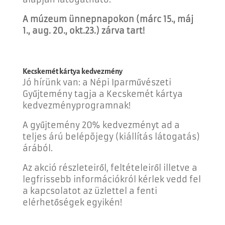
A múzeum ünnepnapokon (márc 15., máj
1., aug. 20., okt.23.) zárva tart!
Kecskemét kártya kedvezmény
Jó hírünk van: a Népi Iparművészeti
Gyűjtemény tagja a Kecskemét kártya
kedvezményprogramnak!
A gyűjtemény 20% kedvezményt ad a
teljes árú belépõjegy (kiállítás látogatás)
árából.
Az akció részleteiről, feltételeiről illetve a
legfrissebb információkról kérlek vedd fel
a kapcsolatot az üzlettel a fenti
elérhetőségek egyikén!