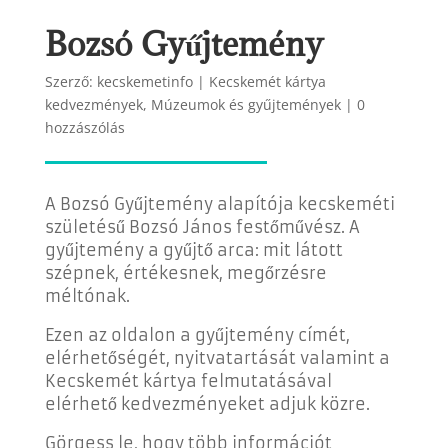
Bozsó Gyűjtemény
Szerző:
kecskemetinfo
|
Kecskemét kártya
kedvezmények
,
Múzeumok és gyűjtemények
|
0
hozzászólás
A Bozsó Gyűjtemény alapítója kecskeméti
születésű Bozsó János festőművész. A
gyűjtemény a gyűjtő arca: mit látott
szépnek, értékesnek, megőrzésre
méltónak.
Ezen az oldalon a gyűjtemény címét,
elérhetőségét, nyitvatartását valamint a
Kecskemét kártya felmutatásával
elérhető kedvezményeket adjuk közre.
Görgess le, hogy több információt