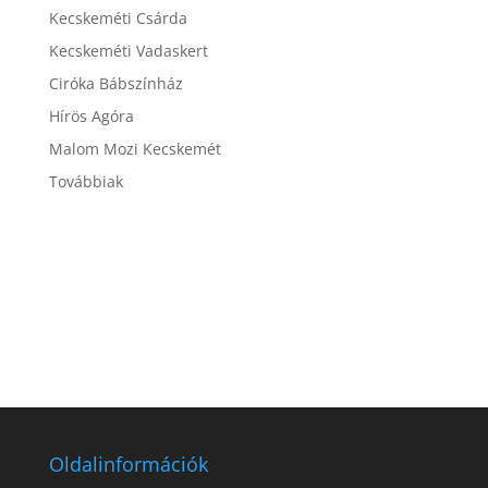
Kecskeméti Csárda
Kecskeméti Vadaskert
Ciróka Bábszínház
Hírös Agóra
Malom Mozi Kecskemét
Továbbiak
Oldalinformációk