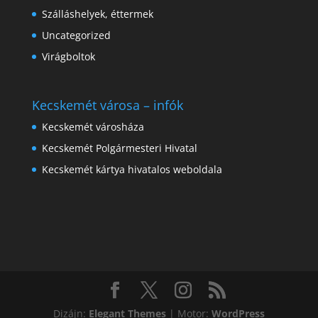
Szálláshelyek, éttermek
Uncategorized
Virágboltok
Kecskemét városa – infók
Kecskemét városháza
Kecskemét Polgármesteri Hivatal
Kecskemét kártya hivatalos weboldala
Dizájn:
Elegant Themes
| Motor:
WordPress