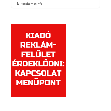
kecskemetinfo
