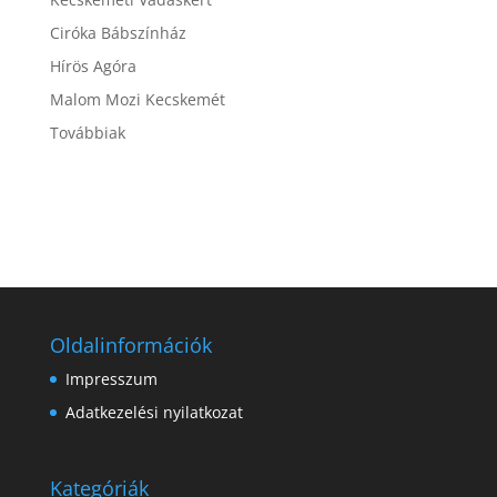
Ciróka Bábszínház
Hírös Agóra
Malom Mozi Kecskemét
Továbbiak
Oldalinformációk
Impresszum
Adatkezelési nyilatkozat
Kategóriák