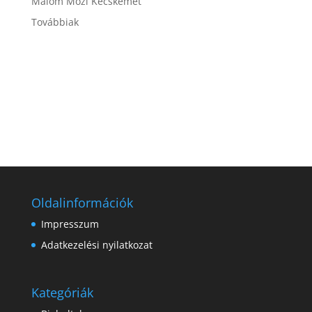
Malom Mozi Kecskemét
Továbbiak
Oldalinformációk
Impresszum
Adatkezelési nyilatkozat
Kategóriák