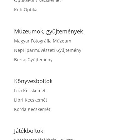
OptikaPont Kecskemét
Kuti Optika
Múzeumok, gyűjtemények
Magyar Fotográfia Múzeum
Népi Iparművészeti Gyűjtemény
Bozsó Gyűjtemény
Könyvesboltok
Líra Kecskemét
Libri Kecskemét
Korda Kecskemét
Játékboltok