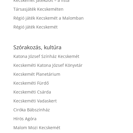
Kecskemét játékbolt – a lista
Társasjáték Kecskeméten
Régió játék Kecskemét a Malomban
Régió Játék Kecskemét
Szórakozás, kultúra
Katona József Színház Kecskemét
Kecskeméti Katona József Könyvtár
Kecskemét Planetárium
Kecskeméti Fürdő
Kecskeméti Csárda
Kecskeméti Vadaskert
Ciróka Bábszínház
Hírös Agóra
Malom Mozi Kecskemét