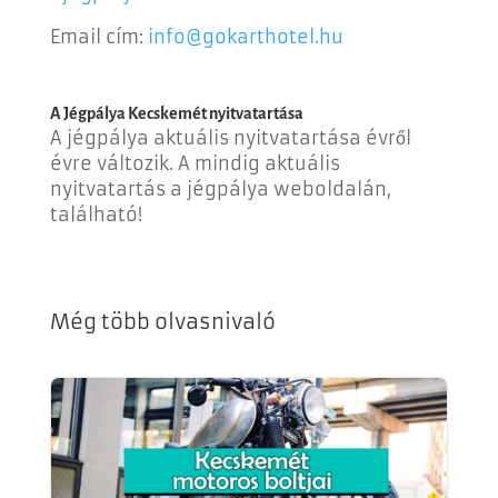
Email cím:
info@gokarthotel.hu
A Jégpálya Kecskemét nyitvatartása
A jégpálya aktuális nyitvatartása évről
évre változik. A mindig aktuális
nyitvatartás a jégpálya weboldalán,
található!
Még több olvasnivaló