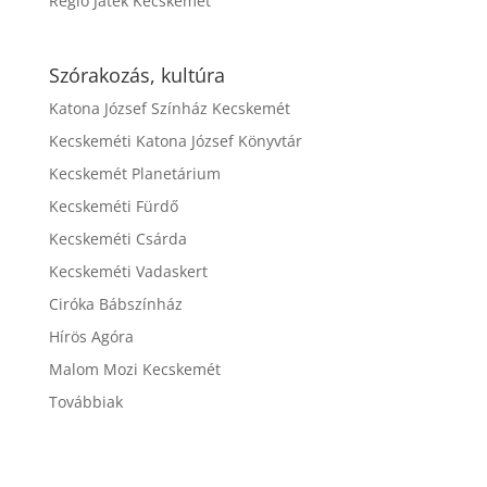
Régió Játék Kecskemét
Szórakozás, kultúra
Katona József Színház Kecskemét
Kecskeméti Katona József Könyvtár
Kecskemét Planetárium
Kecskeméti Fürdő
Kecskeméti Csárda
Kecskeméti Vadaskert
Ciróka Bábszínház
Hírös Agóra
Malom Mozi Kecskemét
Továbbiak