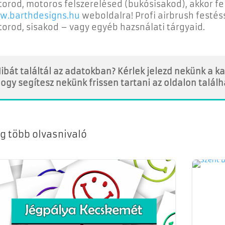
orod, motoros felszerelésed (bukósisakod), akkor fel
w.barthdesigns.hu
weboldalra! Profi airbrush festés
orod, sisakod – vagy egyéb hazsnálati tárgyaid.
ibát találtál az adatokban? Kérlek jelezd nekünk a 
ogy segítesz nekünk frissen tartani az oldalon talál
g több olvasnivaló