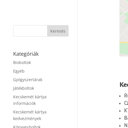
Kategóriák
Bioboltok
Egyéb
Gyógyszertárak
Ke
Játékboltok
R
Kecskemét kártya
C
információk
K
Kecskemét kártya
B
kedvezmények
N
Könyvesboltok