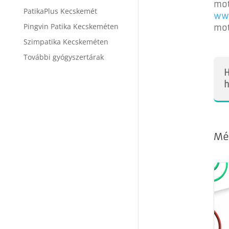
mot
PatikaPlus Kecskemét
ww
Pingvin Patika Kecskeméten
mot
Szimpatika Kecskeméten
További gyógyszertárak
H
h
Mé