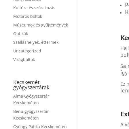
P
Kultúra és szórakozás
H
Motoros boltok
Múzeumok és gyűjtemények
Optikák
Ke
Szálláshelyek, éttermek
Ha 
Uncategorized
bol
Virágboltok
Saj
így
Kecskemét
Ez 
gyógyszertárak
len
Alma Gyógyszertár
Kecskeméten
Benu gyógyszertár
Ex
Kecskeméten
A v
Gyöngy Patika Kecskeméten