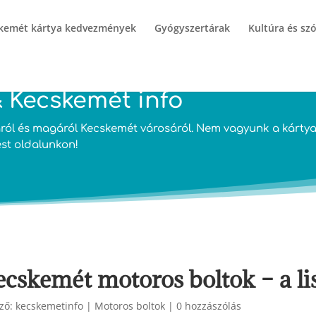
kemét kártya kedvezmények
Gyógyszertárak
Kultúra és sz
 Kecskemét info
ól és magáról Kecskemét városáról. Nem vagyunk a kártya 
ést oldalunkon!
ecskemét motoros boltok – a li
ző:
kecskemetinfo
|
Motoros boltok
|
0 hozzászólás