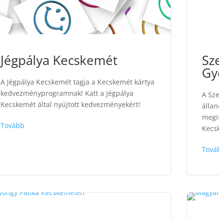
Jégpálya Kecskemét
Sz
Gy
A Jégpálya Kecskemét tagja a Kecskemét kártya
kedvezményprogramnak! Katt a Jégpálya
A Sz
Kecskemét által nyújtott kedvezményekért!
állan
megi
Tovább
Kecsk
Tová