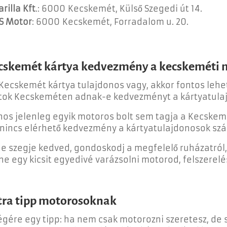
arilla Kft
.: 6000 Kecskemét, Külső Szegedi út 14.
S Motor
: 6000 Kecskemét, Forradalom u. 20.
cskemét kártya kedvezmény a kecskeméti 
Kecskemét kártya tulajdonos vagy, akkor fontos lehe
tok Kecskeméten adnak-e kedvezményt a kártyatula
nos jelenleg egyik motoros bolt sem tagja a Kecsk
 nincs elérhető kedvezmény a kártyatulajdonosok sz
ne szegje kedved, gondoskodj a megfelelő ruházatról,
ne egy kicsit egyedivé varázsolni motorod, felszerelés
tra tipp motorosoknak
égére egy tipp: ha nem csak motorozni szeretesz, de