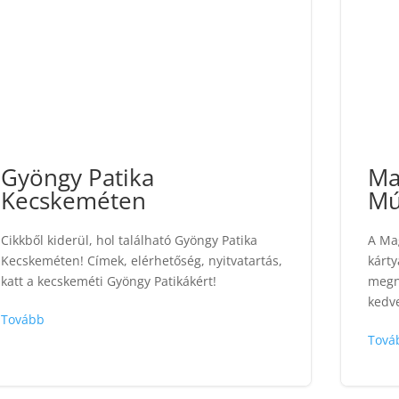
Gyöngy Patika
Ma
Kecskeméten
Mú
Cikkből kiderül, hol található Gyöngy Patika
A Ma
Kecskeméten! Címek, elérhetőség, nyitvatartás,
kárt
katt a kecskeméti Gyöngy Patikákért!
megn
kedve
Tovább
Tová