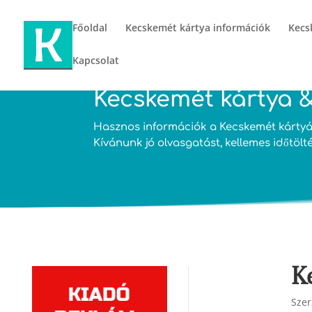
Főoldal
Kecskemét kártya információk
Kecs
Kapcsolat
Kecskemét kártya &
Hasznos információk a Kecskemét kártyár
Kívánunk jó olvasgatást, kellemes időtölt
K
Szer