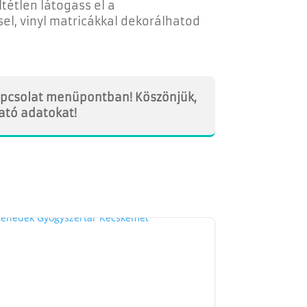
tétlen látogass el a
sel, vinyl matricákkal dekorálhatod
kapcsolat menüpontban! Köszönjük,
ható adatokat!