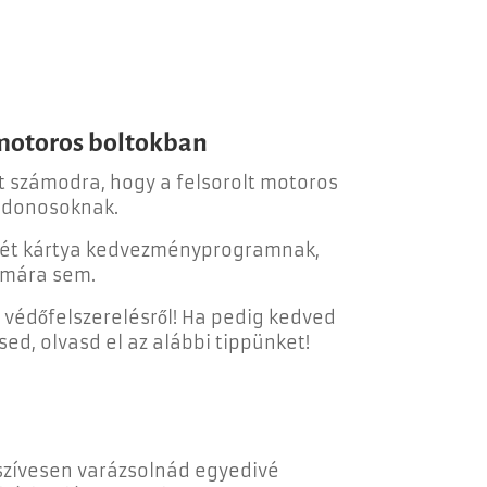
motoros boltokban
t számodra, hogy a felsorolt motoros
jdonosoknak.
emét kártya kedvezményprogramnak,
ámára sem.
 védőfelszerelésről! Ha pedig kedved
ed, olvasd el az alábbi tippünket!
 szívesen varázsolnád egyedivé