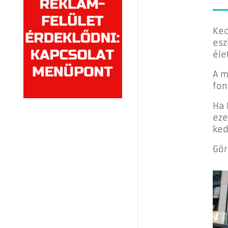
Kec
esz
éle
A m
fon
Ha 
eze
ked
Gör