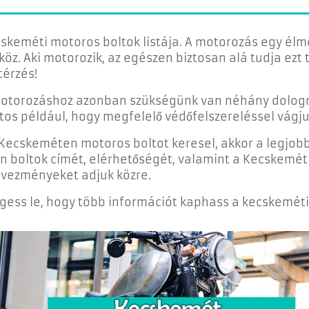
skeméti motoros boltok listája. A motorozás egy él
köz. Aki motorozik, az egészen biztosan alá tudja ezt
térzés!
otorozáshoz azonban szükségünk van néhány dologr
tos például, hogy megfelelő védőfelszereléssel vágj
Kecskeméten motoros boltot keresel, akkor a legjobb
n boltok címét, elérhetőségét, valamint a Kecskemét
vezményeket adjuk közre.
gess le, hogy több információt kaphass a kecskeméti