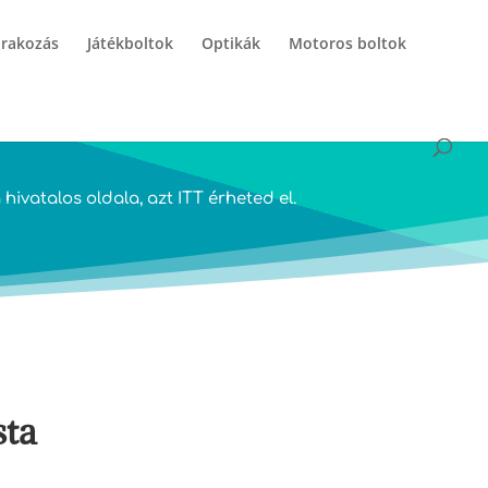
órakozás
Játékboltok
Optikák
Motoros boltok
hivatalos oldala, azt
ITT
érheted el.
sta