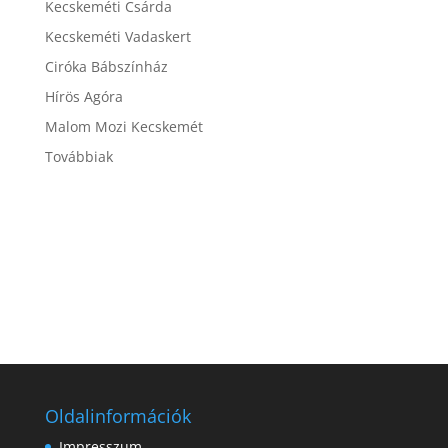
Kecskeméti Csárda
Kecskeméti Vadaskert
Ciróka Bábszínház
Hírös Agóra
Malom Mozi Kecskemét
Továbbiak
Oldalinformációk
Impresszum