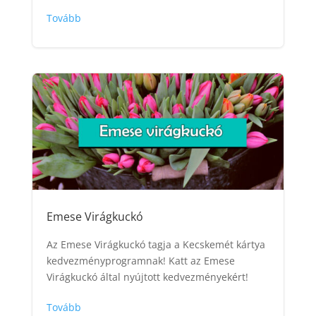
Tovább
Emese Virágkuckó
Az Emese Virágkuckó tagja a Kecskemét kártya
kedvezményprogramnak! Katt az Emese
Virágkuckó által nyújtott kedvezményekért!
Tovább