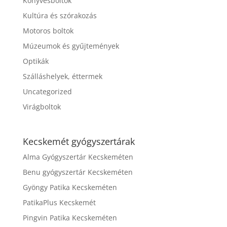
Könyvesboltok
Kultúra és szórakozás
Motoros boltok
Múzeumok és gyűjtemények
Optikák
Szálláshelyek, éttermek
Uncategorized
Virágboltok
Kecskemét gyógyszertárak
Alma Gyógyszertár Kecskeméten
Benu gyógyszertár Kecskeméten
Gyöngy Patika Kecskeméten
PatikaPlus Kecskemét
Pingvin Patika Kecskeméten