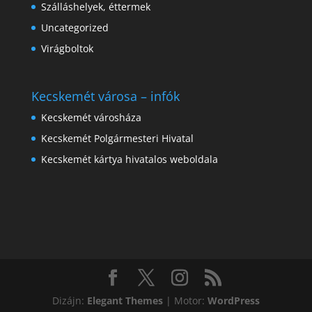
Szálláshelyek, éttermek
Uncategorized
Virágboltok
Kecskemét városa – infók
Kecskemét városháza
Kecskemét Polgármesteri Hivatal
Kecskemét kártya hivatalos weboldala
Dizájn:
Elegant Themes
| Motor:
WordPress