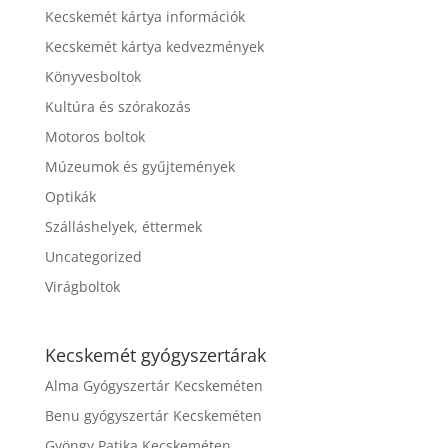
Kecskemét kártya információk
Kecskemét kártya kedvezmények
Könyvesboltok
Kultúra és szórakozás
Motoros boltok
Múzeumok és gyűjtemények
Optikák
Szálláshelyek, éttermek
Uncategorized
Virágboltok
Kecskemét gyógyszertárak
Alma Gyógyszertár Kecskeméten
Benu gyógyszertár Kecskeméten
Gyöngy Patika Kecskeméten