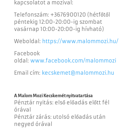
kapcsolatot a mozival:
Telefonszám:
+3676900120 (hétfőtől
péntekig 12:00-20:00-ig szombat
vasárnap 10:00-20:00-ig hívható)
Weboldal:
https://www.malommozi.hu/
Facebook
oldal:
www.facebook.com/malommozi
Email cím:
kecskemet@malommozi.hu
A Malom Mozi Kecskemét nyitvatartása
Pénztár nyitás: első előadás előtt fél
órával
Pénztár zárás: utolsó előadás után
negyed órával