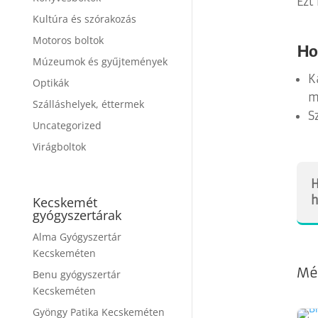
Ezt
Kultúra és szórakozás
Motoros boltok
Ho
Múzeumok és gyűjtemények
K
Optikák
m
Szálláshelyek, éttermek
S
Uncategorized
Virágboltok
H
h
Kecskemét
gyógyszertárak
Alma Gyógyszertár
Kecskeméten
Mé
Benu gyógyszertár
Kecskeméten
Gyöngy Patika Kecskeméten