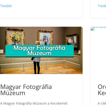
Tovább
Tová
Magyar Fotográfia
Or
Múzeum
Ke
A Magyar Fotográfia Múzeum a Kecskemét
A cik