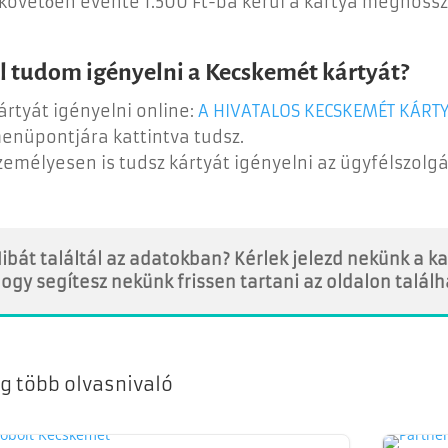
 követően évente 1.500 Ft-ba kerül a kártya meghoss
l tudom igényelni a Kecskemét kártyát?
ártyát igényelni online:
A HIVATALOS KECSKEMÉT KÁRT
enüpontjára kattintva tudsz.
zemélyesen is tudsz kártyát igényelni az ügyfélszolgála
ibát találtál az adatokban? Kérlek jelezd nekünk a 
ogy segítesz nekünk frissen tartani az oldalon talál
g több olvasnivaló