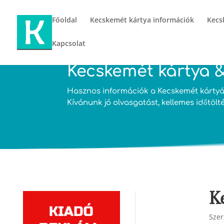
Főoldal
Kecskemét kártya információk
Kecs
Kapcsolat
Kecskemét kártya &
Hasznos információk a Kecskemét kártyár
Kívánunk jó olvasgatást, kellemes időtölt
K
Szer