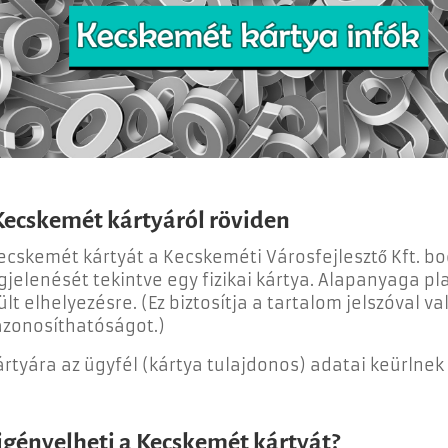
Kecskemét kártyáról röviden
ecskemét kártyát a Kecskeméti Városfejlesztő Kft. bocs
jelenését tekintve egy fizikai kártya. Alapanyaga pl
ült elhelyezésre. (Ez biztosítja a tartalom jelszóval v
zonosíthatóságot.)
ártyára az ügyfél (kártya tulajdonos) adatai keürlne
 igényelheti a Kecskemét kártyát?