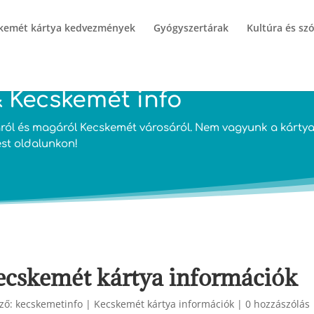
kemét kártya kedvezmények
Gyógyszertárak
Kultúra és sz
 Kecskemét info
ól és magáról Kecskemét városáról. Nem vagyunk a kártya 
ést oldalunkon!
ecskemét kártya információk
ző:
kecskemetinfo
|
Kecskemét kártya információk
|
0 hozzászólás