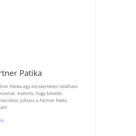
rtner Patika
tner Patika egy Kecskeméten található
szertár. Kattints, hogy bővebb
mációhoz juthass a Partner Patka
sán!
bb