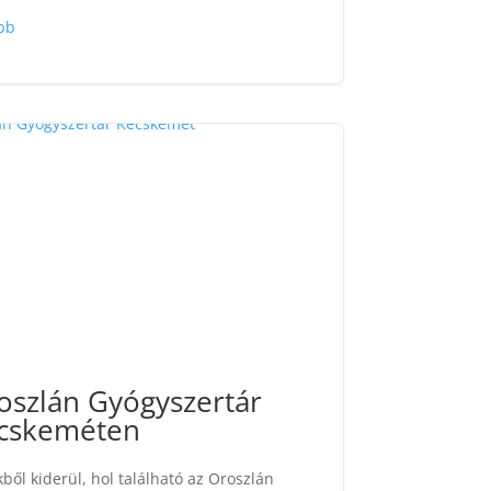
bb
oszlán Gyógyszertár
cskeméten
kből kiderül, hol található az Oroszlán