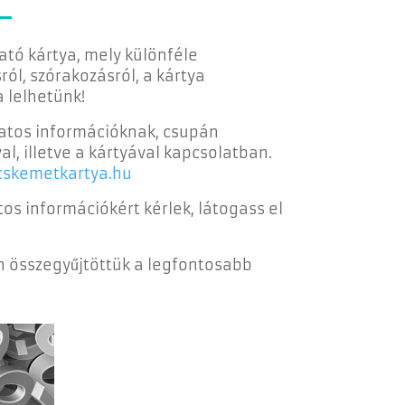
tó kártya, mely különféle
ól, szórakozásról, a kártya
 lelhetünk!
latos információknak, csupán
l, illetve a kártyával kapcsolatban.
skemetkartya.hu
tos információkért kérlek, látogass el
án összegyűjtöttük a legfontosabb