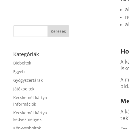
a
n
a
Ho
Kategóriák
A k
Bioboltok
isk
Egyéb
A m
Gyógyszertárak
old
Játékboltok
Kecskemét kártya
Me
információk
A k
Kecskemét kártya
tek
kedvezmények
Könyvesboltok