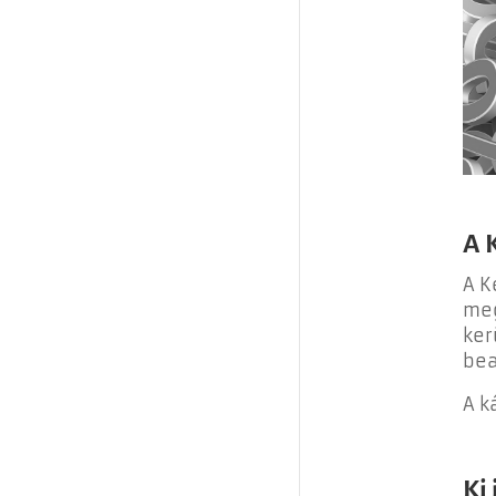
A 
A K
meg
ker
bea
A k
Ki