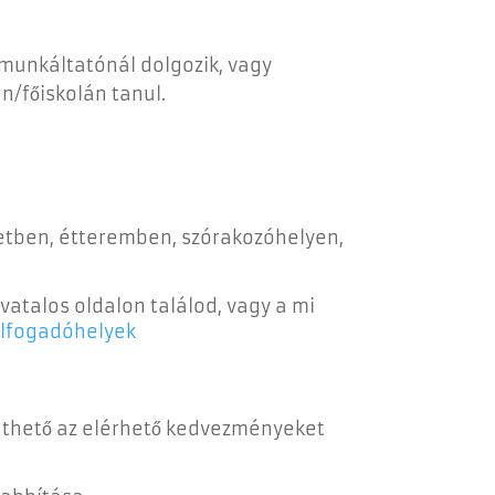
 munkáltatónál dolgozik, vagy
n/főiskolán tanul.
letben, étteremben, szórakozóhelyen,
vatalos oldalon találod, vagy a mi
elfogadóhelyek
inthető az elérhető kedvezményeket