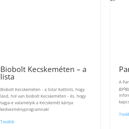
Biobolt Kecskeméten – a
Pa
lista
A Par
gyógy
Biobolt Kecskeméten - a lista! Kattints, hogy
infor
lásd, hol van biobolt Kecskeméten - és, hogy
kapc
tagja-e valamelyik a Kecskemét kártya
kedvezményprogramnak!
Tová
Tovább