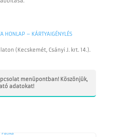
zabbítása.
YA HONLAP – KÁRTYAIGÉNYLÉS
ton (Kecskemét, Csányi J. krt. 14.).
kapcsolat menüpontban! Köszönjük,
ható adatokat!