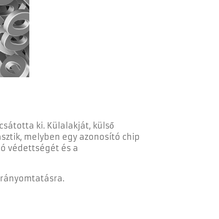
átotta ki. Külalakját, külső
asztik, melyben egy azonosító chip
aló védettségét és a
k rányomtatásra.