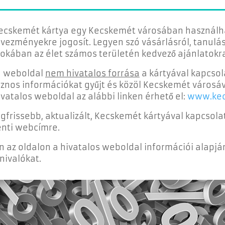
ecskemét kártya egy Kecskemét városában használha
vezményekre jogosít. Legyen szó vásárlásról, tanulásr
tokában az élet számos területén kedvező ajánlatokra
a weboldal
nem hivatalos forrása
a kártyával kapcso
znos információkat gyűjt és közöl Kecskemét városáva
ivatalos weboldal az alábbi linken érhető el:
www.kec
egfrissebb, aktualizált, Kecskemét kártyával kapcsola
enti webcímre.
n az oldalon a hivatalos weboldal információi alapj
nivalókat.