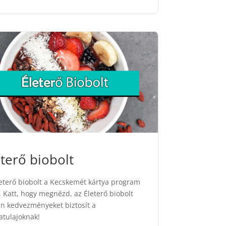
eterő biobolt
eterő biobolt a Kecskemét kártya program
. Katt, hogy megnézd, az Életerő biobolt
n kedvezményeket biztosít a
atulajoknak!