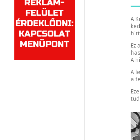
A K
ked
bir
Ez 
has
A h
A l
a f
Eze
tud