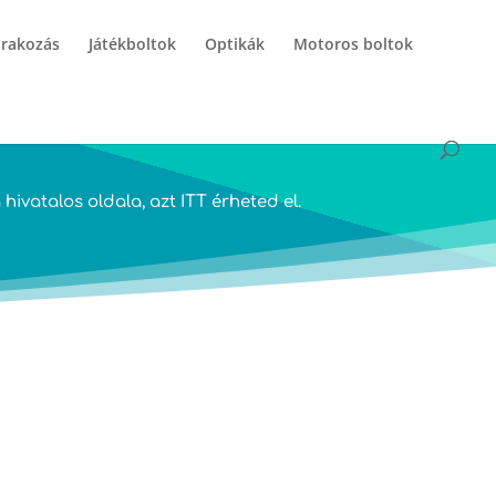
órakozás
Játékboltok
Optikák
Motoros boltok
hivatalos oldala, azt
ITT
érheted el.