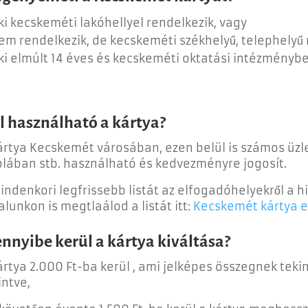
ki kecskeméti lakóhellyel rendelkezik, vagy
em rendelkezik, de kecskeméti székhelyű, telephelyű
ki elmúlt 14 éves és kecskeméti oktatási intézménybe
l használható a kártya?
ártya Kecskemét városában, ezen belül is számos üz
olában stb. használható és kedvezményre jogosít.
indenkori legfrissebb listát az elfogadóhelyekről a hi
alunkon is megtlaálod a listát itt:
Kecskemét kártya 
nnyibe kerül a kártya kiváltása?
ártya 2.000 Ft-ba kerül , ami jelképes összegnek tek
intve,