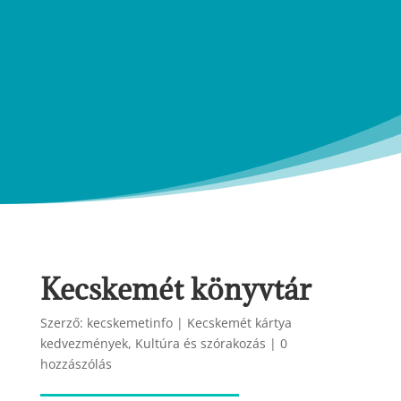
Kecskemét könyvtár
Szerző:
kecskemetinfo
|
Kecskemét kártya
kedvezmények
,
Kultúra és szórakozás
|
0
hozzászólás