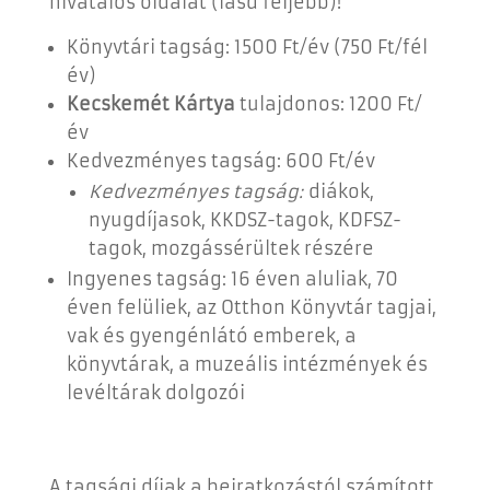
hivatalos oldalát (lásd feljebb)!
Könyvtári tagság: 1500 Ft/év (750 Ft/fél
év)
Kecskemét Kártya
tulajdonos: 1200 Ft/
év
Kedvezményes tagság: 600 Ft/év
Kedvezményes tagság:
diákok,
nyugdíjasok, KKDSZ-tagok, KDFSZ-
tagok, mozgássérültek részére
Ingyenes tagság: 16 éven aluliak, 70
éven felüliek, az Otthon Könyvtár tagjai,
vak és gyengénlátó emberek, a
könyvtárak, a muzeális intézmények és
levéltárak dolgozói
A tagsági díjak a beiratkozástól számított