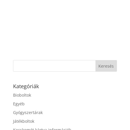
Kategóriák
Bioboltok
Egyéb
Gyógyszertárak
Játékboltok
Kecskemét kártya információk