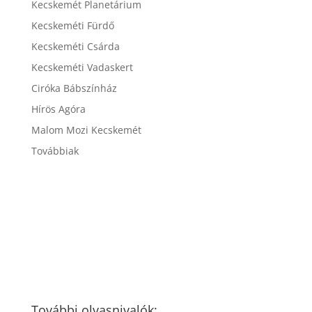
Kecskemét Planetárium
Kecskeméti Fürdő
Kecskeméti Csárda
Kecskeméti Vadaskert
Ciróka Bábszínház
Hírös Agóra
Malom Mozi Kecskemét
Továbbiak
További olvasnivalók: