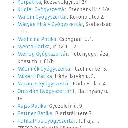
Körpatika
, Rózsavölgyi tér 27.
Kugler Gyógyszertár
, Széchenyi krt. 1/a.
Malom Gyógyszertár
, Korona utca 2.
Mátyás Király Gyógyszertár
, Szabadság
tér 1.
Medicina Patika
, Csongrádi u. 1.
Menta Patika
, Irinyi u. 22.
Mérleg Gyógyszertár
, Hetényegyháza,
Kossuth u. 81/b.
Műemlék Gyógyszertár
, Czollner tér 5.
Műkerti Patika
, Irányi István u. 5.
Narancs Gyógyszertár
, Kada Elek u. 4.
Oroszlán Gyógyszertár I.
,
Batthyány u.
16.
Pajzs Patika
, Gyõzelem u. 9.
Partner Patika
, Piaristák tere 7.
PatikaPlus Gyógyszertár
, Talfája 1.