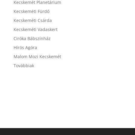
Kecskemét Planetárium
Kecskeméti Fürdő
Kecskeméti Csárda
Kecskeméti Vadaskert
Ciróka Bábszínház
Hírös Agóra
Malom Mozi Kecskemét
Továbbiak