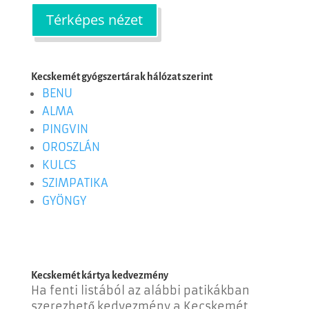
Térképes nézet
Kecskemét gyógszertárak hálózat szerint
BENU
ALMA
PINGVIN
OROSZLÁN
KULCS
SZIMPATIKA
GYÖNGY
Kecskemét kártya kedvezmény
Ha fenti listából az alábbi patikákban
szerezhető kedvezmény a Kecskemét