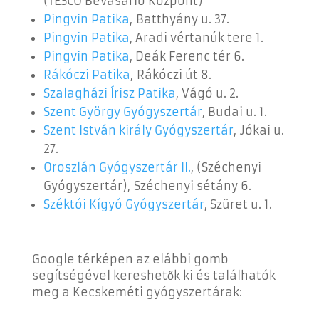
(TESCO Bevásárló Központ)
Pingvin Patika
, Batthyány u. 37.
Pingvin Patika
, Aradi vértanúk tere 1.
Pingvin Patika
, Deák Ferenc tér 6.
Rákóczi Patika
, Rákóczi út 8.
Szalagházi Írisz Patika
, Vágó u. 2.
Szent György Gyógyszertár
, Budai u. 1.
Szent István király Gyógyszertár
, Jókai u.
27.
Oroszlán Gyógyszertár II.
, (Széchenyi
Gyógyszertár), Széchenyi sétány 6.
Széktói Kígyó Gyógyszertár
, Szüret u. 1.
Google térképen az elábbi gomb
segítségével kereshetők ki és találhatók
meg a Kecskeméti gyógyszertárak: